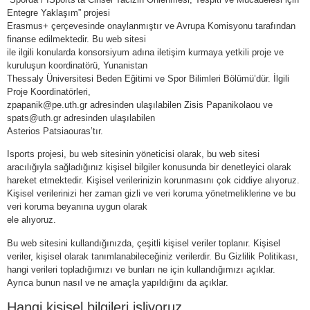
Entegre Yaklaşım” projesi
Erasmus+ çerçevesinde onaylanmıştır ve Avrupa Komisyonu tarafından
finanse edilmektedir. Bu web sitesi
ile ilgili konularda konsorsiyum adına iletişim kurmaya yetkili proje ve
kuruluşun koordinatörü, Yunanistan
Thessaly Üniversitesi Beden Eğitimi ve Spor Bilimleri Bölümü’dür. İlgili
Proje Koordinatörleri,
zpapanik@pe.uth.gr adresinden ulaşılabilen Zisis Papanikolaou ve
spats@uth.gr adresinden ulaşılabilen
Asterios Patsiaouras’tır.
Isports projesi, bu web sitesinin yöneticisi olarak, bu web sitesi
aracılığıyla sağladığınız kişisel bilgiler konusunda bir denetleyici olarak
hareket etmektedir. Kişisel verilerinizin korunmasını çok ciddiye alıyoruz.
Kişisel verilerinizi her zaman gizli ve veri koruma yönetmeliklerine ve bu
veri koruma beyanına uygun olarak
ele alıyoruz.
Bu web sitesini kullandığınızda, çeşitli kişisel veriler toplanır. Kişisel
veriler, kişisel olarak tanımlanabileceğiniz verilerdir. Bu Gizlilik Politikası,
hangi verileri topladığımızı ve bunları ne için kullandığımızı açıklar.
Ayrıca bunun nasıl ve ne amaçla yapıldığını da açıklar.
Hangi kişisel bilgileri işliyoruz