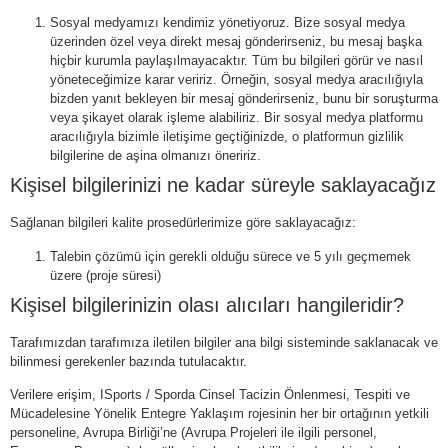
Sosyal medyamızı kendimiz yönetiyoruz. Bize sosyal medya
üzerinden özel veya direkt mesaj gönderirseniz, bu mesaj başka
hiçbir kurumla paylaşılmayacaktır. Tüm bu bilgileri görür ve nasıl
yöneteceğimize karar veririz. Örneğin, sosyal medya aracılığıyla
bizden yanıt bekleyen bir mesaj gönderirseniz, bunu bir soruşturma
veya şikayet olarak işleme alabiliriz. Bir sosyal medya platformu
aracılığıyla bizimle iletişime geçtiğinizde, o platformun gizlilik
bilgilerine de aşina olmanızı öneririz.
Kişisel bilgilerinizi ne kadar süreyle saklayacağız
Sağlanan bilgileri kalite prosedürlerimize göre saklayacağız:
Talebin çözümü için gerekli olduğu sürece ve 5 yılı geçmemek
üzere (proje süresi)
Kişisel bilgilerinizin olası alıcıları hangileridir?
Tarafımızdan tarafımıza iletilen bilgiler ana bilgi sisteminde saklanacak ve
bilinmesi gerekenler bazında tutulacaktır.
Verilere erişim, ISports / Sporda Cinsel Tacizin Önlenmesi, Tespiti ve
Mücadelesine Yönelik Entegre Yaklaşım rojesinin her bir ortağının yetkili
personeline, Avrupa Birliği’ne (Avrupa Projeleri ile ilgili personel,