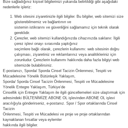
Bize sağladığınız kişisel bilgilerinizi yukarıda belirtildiği gibi aşağıdaki
nedenlerle işleriz:
Web sitesini ziyaretinizle ilgili bilgiler. Bu bilgiler, web sitemizi size
gösterebilmemiz ve bağlantının ve
sistemin istikrarını ve güvenliğini sağlamamız için teknik olarak
gereklidir.
Çerezler, web sitemizi kullandığınızda cihazınızda saklanır. İlgili
çerez işlevi onayı sırasında yaptığınız
seçimlere bağlı olarak, çerezlerin kullanımı: web sitesinin doğru
çalışması, ziyaretiniz ve reklamlarınız veya analitikleriniz için
zorunludur. Çerezlerin kullanımı hakkında daha fazla bilgiyi web
sitemizde bulabilirsiniz.
E-postanızı, Sporda/ Sporda Cinsel Tacizin Önlenmesi, Tespiti ve
Mücadelesine Yönelik Bütünleşik Yaklaşım,
Sporda/ Sporda Cinsel Tacizin Önlenmesi, Tespiti ve Mücadelesine
Yönelik Entegre Yaklaşım, Türkiye’de
Cinsellik için Entegre Yaklaşım ile ilgili güncellemeleri size ulaştırmak için
adresindeki BÜLTENİMİZE ABONE OL işlevinden ABONE OL işlevi
aracılığıyla gönderirseniz, e-postanız. Spor / Spor ortaklarında Cinsel
Tacizin
Önlenmesi, Tespiti ve Mücadelesi ve proje ve proje ortaklarından
kaynaklanan fırsatlar veya eylemler
hakkında ilgili bilgiler.