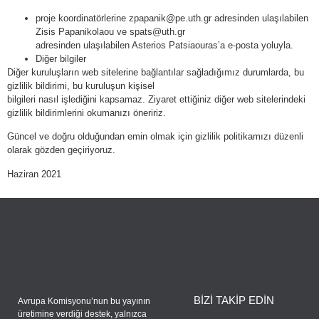
proje koordinatörlerine zpapanik@pe.uth.gr adresinden ulaşılabilen
Zisis Papanikolaou ve spats@uth.gr
adresinden ulaşılabilen Asterios Patsiaouras’a e-posta yoluyla.
Diğer bilgiler
Diğer kuruluşların web sitelerine bağlantılar sağladığımız durumlarda, bu
gizlilik bildirimi, bu kuruluşun kişisel
bilgileri nasıl işlediğini kapsamaz. Ziyaret ettiğiniz diğer web sitelerindeki
gizlilik bildirimlerini okumanızı öneririz.
Güncel ve doğru olduğundan emin olmak için gizlilik politikamızı düzenli
olarak gözden geçiriyoruz.
Haziran 2021
BİZİ TAKİP EDİN
Avrupa Komisyonu’nun bu yayının
üretimine verdiği destek, yalnızca