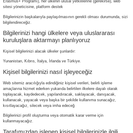
Εrasmus+ Programı), her ülkenin ulusal yetkililerine (gerekirse), web
sitesi yöneticisine, platform destek
Bilgilerinizin başkalarıyla paylaşılmasının gerekli olması durumunda, sizi
bilgilendireceğiz.
Bilgilerinizi hangi ülkelere veya uluslararası
kuruluşlara aktarmayı planlıyoruz
Kişisel bilgilerinizi alacak ülkeler şunlardır:
Yunanistan, Kıbrıs, İtalya, İrlanda ve Türkiye.
Kişisel bilgilerinizi nasıl işleyeceğiz
Web sitemiz aracılığıyla edindiğiniz kişisel verileri, belirli işleme
amaçlarına hizmet ederken yukarıda belirtilen ilkelere dayalı olarak
toplayacak, kaydedecek, yapılandıracak, saklayacak, danışacak,
kullanacak, yayacak veya başka bir şekilde kullanıma sunacağız,
kısıtlayacağız, silecek veya imha edeceğ
Bilgilerinizi profil oluşturma veya otomatik karar verme için
kullanmayacağız.
Tarafımızdan işlenen kişisel bilgilerinizle ilgili