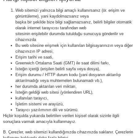
Web sitemizi yalnızca bilgi amaçlı kullanırsanız (ör. erişim ve
görüntüleme), yani kaydolmazsanız veya
başka bir şekilde bize bilgi sağlamazsanız, belirli bilgiler otomatik
olarak internet tarayıcısı tarafından web
sitesinin erişilebilir durumda tutulduğu sunucuya gönderilir ve
cihazınızda
Bu web sitesine erişmek için kullanılan bilgisayarınızın veya diğer
cihazınızın IP adresi,
Erişim tarihi ve saati,
Greenwich Ortalama Saati (GMT) ile saat dilimi farkı,
İsteğin içeriği (erişilen belirli sayfa veya dosya),
Erişim durumu / HTTP durum kodu (yani dosyanın aktarılıp
aktarılmadığı veya muhtemelen bulunamadı vb.),
her durumda aktarılan veri miktarı,
İsteğin geldiği web sitesi (yönlendiren URL),
kullanılan tarayıcı,
İşletim sistemi ve arayüzü,
Tarayıcı yazılımının dili ve sürümü.
Hiçbir koşulda yukarıda belirtilen verileri kişisel olarak sizinle ilgili
sonuçlara varmak amacıyla kullanmayız.
Β. Çerezler, web sitemizi kullandığınızda cihazınızda saklanır. Çerezlerin
kullanımı hakkında daha fazla bilgiyi