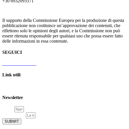
+30 6932093571
Il supporto della Commissione Europea per la produzione di questa
pubblicazione non costituisce un’approvazione dei contenuti, che
riflettono solo le opinioni degli autori, e la Commissione non può
essere ritenuta responsabile per qualsiasi uso che possa essere fatto
delle informazioni in essa contenute.
SEGUICI
Facebook
Youtube
Link utili
Politica sulla Riservatezza
Newsletter
Name
La tua email
SUBMIT